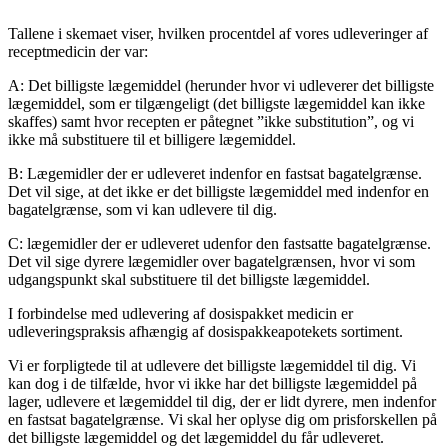
Tallene i skemaet viser, hvilken procentdel af vores udleveringer af
receptmedicin der var:
A: Det billigste lægemiddel (herunder hvor vi udleverer det billigste
lægemiddel, som er tilgængeligt (det billigste lægemiddel kan ikke
skaffes) samt hvor recepten er påtegnet ”ikke substitution”, og vi
ikke må substituere til et billigere lægemiddel.
B: Lægemidler der er udleveret indenfor en fastsat bagatelgrænse.
Det vil sige, at det ikke er det billigste lægemiddel med indenfor en
bagatelgrænse, som vi kan udlevere til dig.
C: lægemidler der er udleveret udenfor den fastsatte bagatelgrænse.
Det vil sige dyrere lægemidler over bagatelgrænsen, hvor vi som
udgangspunkt skal substituere til det billigste lægemiddel.
I forbindelse med udlevering af dosispakket medicin er
udleveringspraksis afhængig af dosispakkeapotekets sortiment.
Vi er forpligtede til at udlevere det billigste lægemiddel til dig. Vi
kan dog i de tilfælde, hvor vi ikke har det billigste lægemiddel på
lager, udlevere et lægemiddel til dig, der er lidt dyrere, men indenfor
en fastsat bagatelgrænse. Vi skal her oplyse dig om prisforskellen på
det billigste lægemiddel og det lægemiddel du får udleveret.