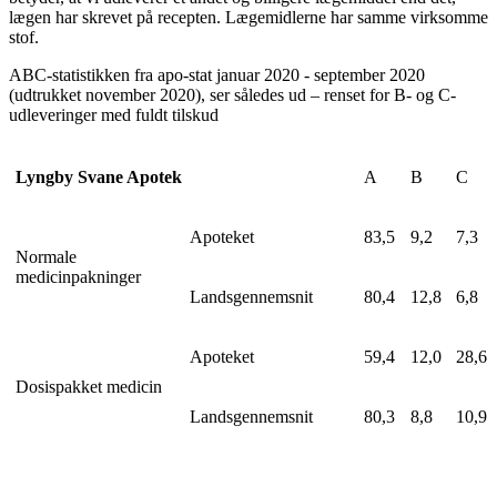
lægen har skrevet på recepten. Lægemidlerne har samme virksomme
stof.
ABC-statistikken fra apo-stat januar 2020 - september 2020
(udtrukket november 2020), ser således ud – renset for B- og C-
udleveringer med fuldt tilskud
Lyngby Svane Apotek
A
B
C
Apoteket
83,5
9,2
7,3
Normale
medicinpakninger
Landsgennemsnit
80,4
12,8
6,8
Apoteket
59,4
12,0
28,6
Dosispakket medicin
Landsgennemsnit
80,3
8,8
10,9