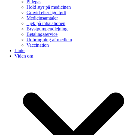
Pillepas
Hold styr på medicinen
Gravid eller lige født
Medicinsamtaler
Tjek på inhalationen
Brystpumpeudlejning
Betalingsservice
Udbringning af medicin
Vaccination
Links
Viden om