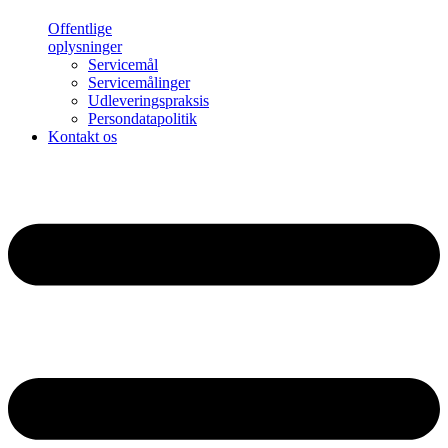
Offentlige
oplysninger
Servicemål
Servicemålinger
Udleveringspraksis
Persondatapolitik
Kontakt os