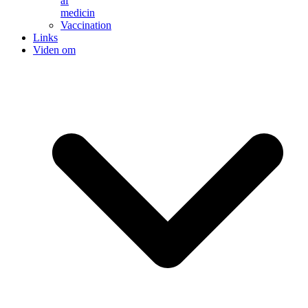
af
medicin
Vaccination
Links
Viden om