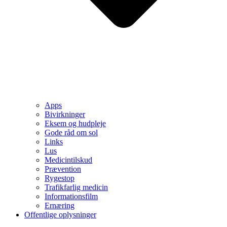
Apps
Bivirkninger
Eksem og hudpleje
Gode råd om sol
Links
Lus
Medicintilskud
Prævention
Rygestop
Trafikfarlig medicin
Informationsfilm
Ernæring
Offentlige oplysninger