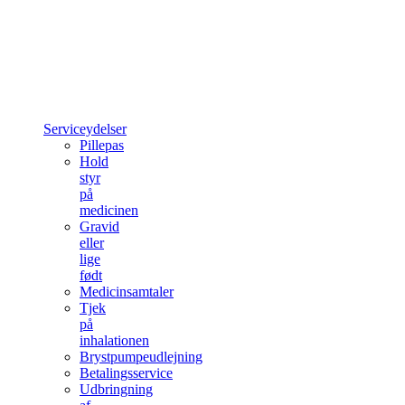
Serviceydelser
Pillepas
Hold
styr
på
medicinen
Gravid
eller
lige
født
Medicinsamtaler
Tjek
på
inhalationen
Brystpumpeudlejning
Betalingsservice
Udbringning