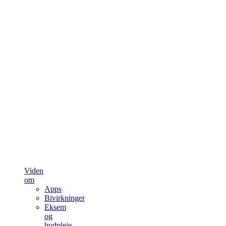
Viden
om
Apps
Bivirkninger
Eksem
og
hudpleje