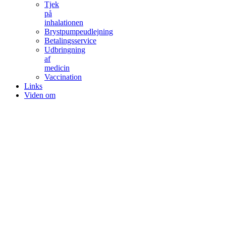
Tjek
på
inhalationen
Brystpumpeudlejning
Betalingsservice
Udbringning
af
medicin
Vaccination
Links
Viden om