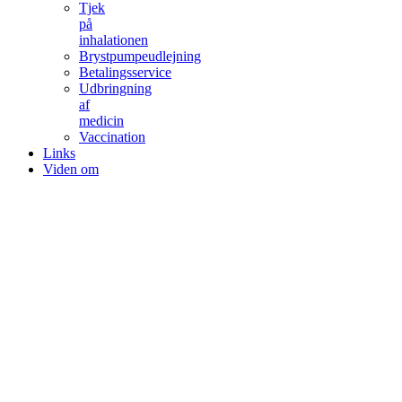
Tjek
på
inhalationen
Brystpumpeudlejning
Betalingsservice
Udbringning
af
medicin
Vaccination
Links
Viden om