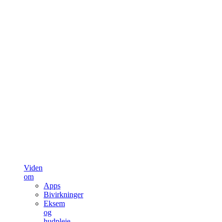
Viden
om
Apps
Bivirkninger
Eksem
og
hudpleje